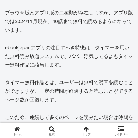
ブラウザ版とアプリ版の二種類が存在しますが、アプリ版
では2024/11月現在、40話まで無料で読めるようになって
います。
ebookjapanアプリの注目すべき特徴は、タイマーを用い
た無料読み放題システムで、パパ、浮気してるよもタイマ
ー無料作品に該当します。
タイマー無料作品とは、ユーザーは無料で漫画を読むこと
ができますが、一定の時間が経過すると読むことができる
ページ数が回復します。
このため、連続して多くのページを読みたい場合は時間を
待たなくてはならず、待つことが面倒なユーザーは電子書
籍を購入することで即座に読み進めることができます。
ホーム
検索
トップ
サイドバー